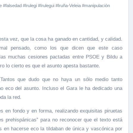
e
#
falsedad
#
Irulegi
#
Irulegui
#
Iruña-Veleia
#
manipulación
 esta vez, que la cosa ha ganado en cantidad, y calidad.
al pensado, como los que dicen que este caso
las muchas cesiones pactadas entre PSOE y Bildu a
o lo cierto es que el asunto apesta bastante.
. Tantos que dudo que no haya un sólo medio tanto
 eco del asunto. Incluso el Gara le ha dedicado una
oda la red.
es en fondo y en forma, realizando exquisitas piruetas
es prehispánicas” para no reconocer que el texto está
 en hacerse eco la tildaban de única y vascónica por