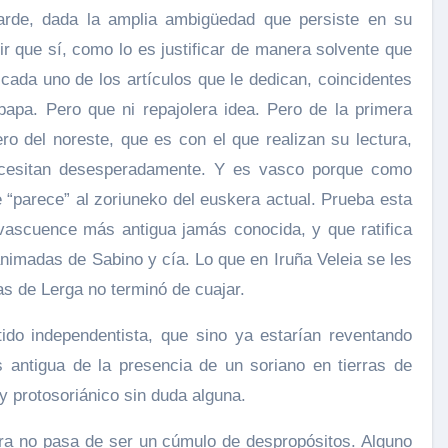
arde, dada la amplia ambigüedad que persiste en su
ir que sí, como lo es justificar de manera solvente que
cada uno de los artículos que le dedican, coincidentes
 papa. Pero que ni repajolera idea. Pero de la primera
ero del noreste, que es con el que realizan su lectura,
cesitan desesperadamente. Y es vasco porque como
 “parece” al zoriuneko del euskera actual. Prueba esta
n vascuence más antigua jamás conocida, y que ratifica
nimadas de Sabino y cía. Lo que en Iruña Veleia se les
as de Lerga no terminó de cuajar.
do independentista, que sino ya estarían reventando
 antigua de la presencia de un soriano en tierras de
y protosoriánico sin duda alguna.
ra no pasa de ser un cúmulo de despropósitos. Alguno