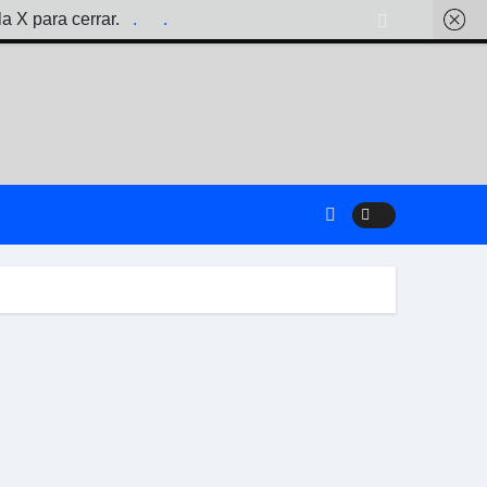
la X para cerrar.
.
.