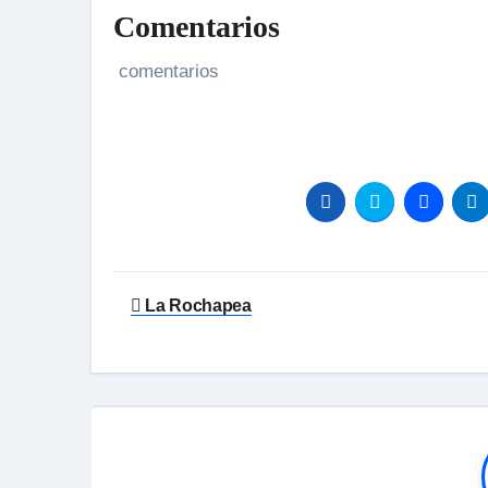
Comentarios
comentarios
Navegación
La Rochapea
de
entradas