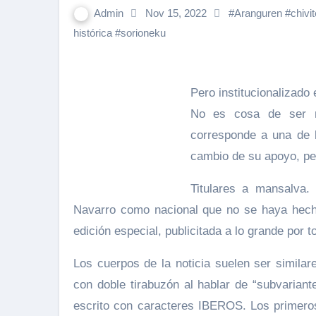
Admin
Nov 15, 2022
#
Aranguren
#
chivit
histórica
#
sorioneku
Pero institucionalizado
No es cosa de ser m
corresponde a una de 
cambio de su apoyo, per
Titulares a mansalva
Navarro como nacional que no se haya hecho
edición especial, publicitada a lo grande por t
Los cuerpos de la noticia suelen ser similar
con doble tirabuzón al hablar de “subvariant
escrito con caracteres IBEROS. Los primeros