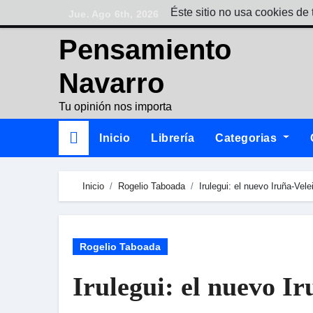
Skip
Éste sitio no usa cookies de 
Jue. Ago 6th, 2026
to
Pensamiento
content
Navarro
Tu opinión nos importa
Inicio
Librería
Categorias
Inicio
Rogelio Taboada
Irulegui: el nuevo Iruña-Vele
Rogelio Taboada
Irulegui: el nuevo Ir