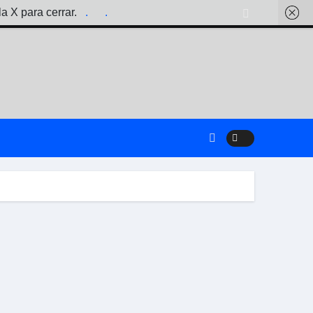
la X para cerrar.
.
.