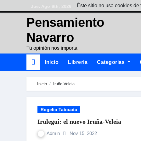
Skip
Éste sitio no usa cookies de 
Jue. Ago 6th, 2026
to
Pensamiento
content
Navarro
Tu opinión nos importa
Inicio
Librería
Categorias
Inicio
Iruña-Veleia
Rogelio Taboada
Irulegui: el nuevo Iruña-Veleia
Admin
Nov 15, 2022