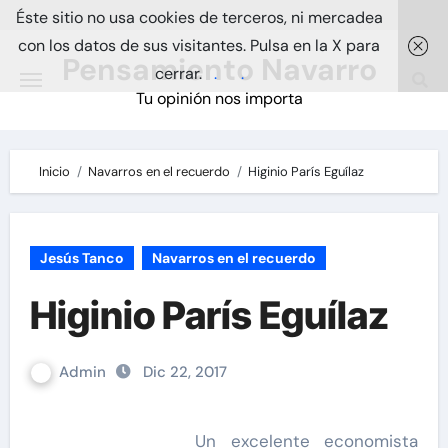
Skip
Éste sitio no usa cookies de terceros, ni mercadea
to
con los datos de sus visitantes. Pulsa en la X para
Pensamiento Navarro
content
cerrar.
.
.
Tu opinión nos importa
Inicio
Navarros en el recuerdo
Higinio París Eguílaz
Jesús Tanco
Navarros en el recuerdo
Higinio París Eguílaz
Admin
Dic 22, 2017
Un excelente economista