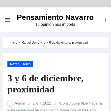
Skip
to
Pensamiento Navarro
content
Tu opinión nos importa
Inicio
Rafael Berro
3 y 6 de diciembre, proximidad
Rafael Berro
3 y 6 de diciembre,
proximidad
Admin
Dic 7, 2022
#
constitución
#
De Navarra
#
Día de Navarra
#
Pensamiento Navarro
#
Rafael Berro