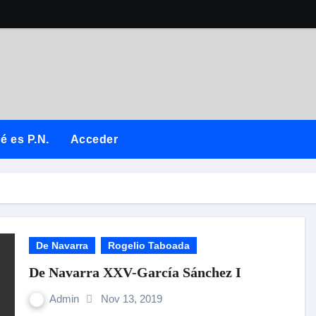
é es P.N.
Acceder
De Navarra
Rogelio Taboada
De Navarra XXV-García Sánchez I
Admin
Nov 13, 2019