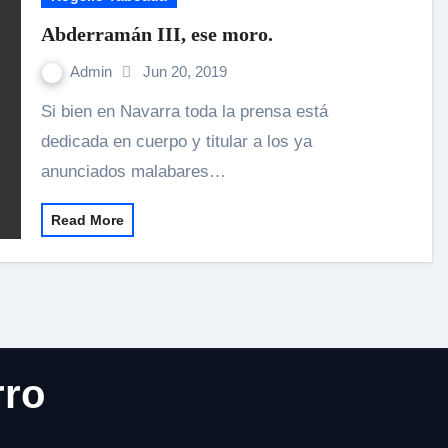
Abderramán III, ese moro.
Admin
Jun 20, 2019
Si bien en Navarra toda la prensa está
dedicada en cuerpo y titular a los ya
anunciados malabares…
Read More
rro