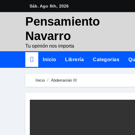
Skip
Sáb. Ago 8th, 2026
to
Pensamiento
content
Navarro
Tu opinión nos importa
Inicio
Librería
Categorias
Qu
Inicio
Abderramán III