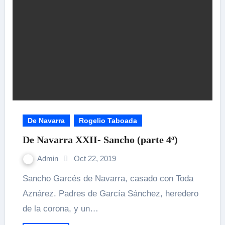
De Navarra
Rogelio Taboada
De Navarra XXII- Sancho (parte 4ª)
Admin
Oct 22, 2019
Sancho Garcés de Navarra, casado con Toda
Aznárez. Padres de García Sánchez, heredero
de la corona, y un…