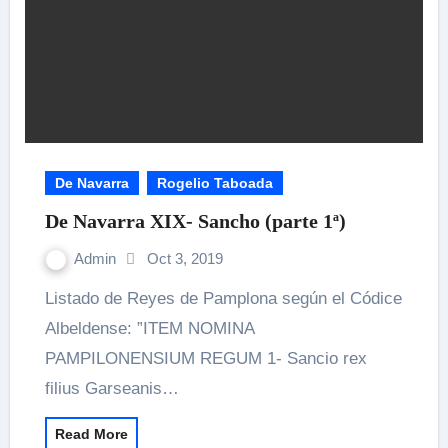
De Navarra
Rogelio Taboada
De Navarra XIX- Sancho (parte 1ª)
Admin
Oct 3, 2019
Listado de Reyes de Pamplona según el Códice
Albeldense: ”ITEM NOMINA
PAMPILONENSIUM REGUM 1- Sancio rex
filius Garseanis…
Read More