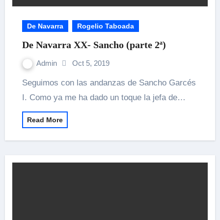
De Navarra
Rogelio Taboada
De Navarra XX- Sancho (parte 2ª)
Admin
Oct 5, 2019
Seguimos con las andanzas de Sancho Garcés
I. Como ya me ha dado un toque la jefa de…
Read More