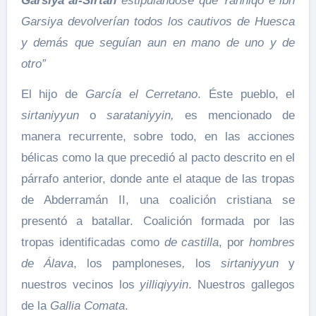
Garsiya al-Sirtan
estipulándose que Yanniqo e ibn
Garsiya devolverían todos los cautivos de Huesca
y demás que seguían aun en mano de uno y de
otro”
El hijo de
García el Cerretano
. Éste pueblo, el
sirtaniyyun
o
sarataniyyin,
es mencionado de
manera recurrente, sobre todo, en las acciones
bélicas como la que precedió al pacto descrito en el
párrafo anterior, donde ante el ataque de las tropas
de Abderramán II, una coalición cristiana se
presentó a batallar. Coalición formada por las
tropas identificadas como
de castilla
, por
hombres
de Álava
, los pamploneses
,
los
sirtaniyyun
y
nuestros vecinos los
yilliqiyyin
. Nuestros gallegos
de la
Gallia Comata
.