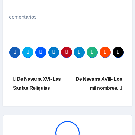
comentarios
Navegación
De Navarra XVI- Las
De Navarra XVIII- Los
de
Santas Reliquias
mil nombres.
entradas