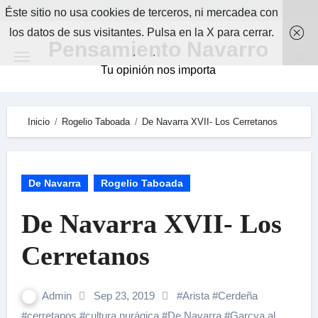
Skip
Éste sitio no usa cookies de terceros, ni mercadea con
to
los datos de sus visitantes. Pulsa en la X para cerrar.
Pensamiento Navarro
content
.
.
Tu opinión nos importa
Inicio
Rogelio Taboada
De Navarra XVII- Los Cerretanos
De Navarra
Rogelio Taboada
De Navarra XVII- Los
Cerretanos
Admin
Sep 23, 2019
#
Arista
#
Cerdeña
#
cerretanos
#
cultura nurágica
#
De Navarra
#
Garcya al