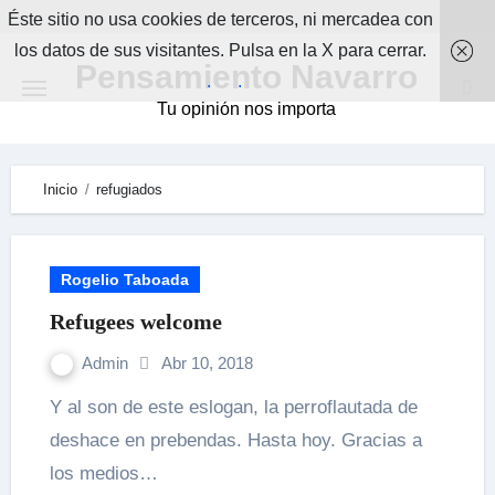
Skip
Éste sitio no usa cookies de terceros, ni mercadea con
to
los datos de sus visitantes. Pulsa en la X para cerrar.
Pensamiento Navarro
content
.
.
Tu opinión nos importa
Inicio
refugiados
Rogelio Taboada
Refugees welcome
Admin
Abr 10, 2018
Y al son de este eslogan, la perroflautada de
deshace en prebendas. Hasta hoy. Gracias a
los medios…