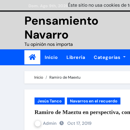
Skip
Éste sitio no usa cookies de 
Dom. Ago 9th, 2026
to
Pensamiento
content
Navarro
Tu opinión nos importa
Inicio
Librería
Categorias
Inicio
Ramiro de Maextu
Jesús Tanco
Navarros en el recuerdo
Ramiro de Maeztu en perspectiva, con
Admin
Oct 17, 2019