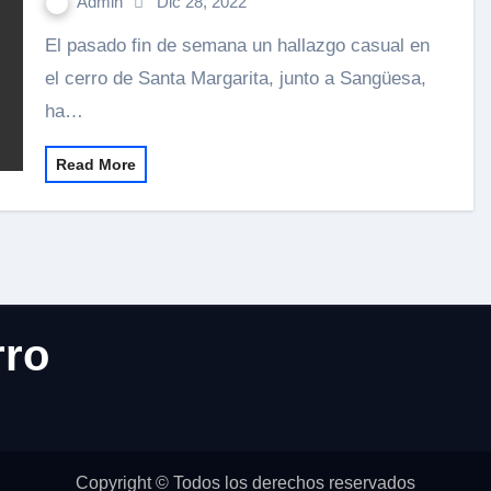
Admin
Dic 28, 2022
El pasado fin de semana un hallazgo casual en
el cerro de Santa Margarita, junto a Sangüesa,
ha…
Read More
rro
Copyright © Todos los derechos reservados