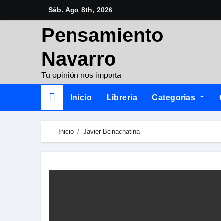
Skip
Sáb. Ago 8th, 2026
to
Pensamiento
content
Navarro
Tu opinión nos importa
Inicio
Librería
Categorias
Inicio
Javier Boinachatina