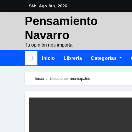
Skip
Sáb. Ago 8th, 2026
to
Pensamiento
content
Navarro
Tu opinión nos importa
Inicio
Librería
Categorias
Inicio
Elecciones municipales