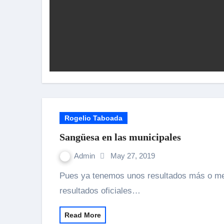
Rogelio Taboada
Sangüesa en las municipales
Admin
May 27, 2019
Pues ya tenemos unos resultados más o menos fiables. A la espera de ver publicados los
resultados oficiales…
Read More