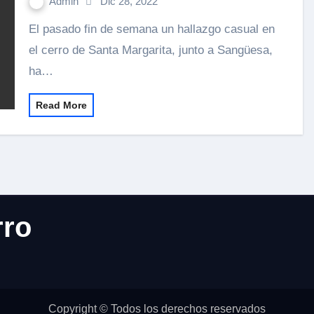
Admin
Dic 28, 2022
El pasado fin de semana un hallazgo casual en
el cerro de Santa Margarita, junto a Sangüesa,
ha…
Read More
rro
Copyright © Todos los derechos reservados