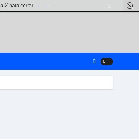
la X para cerrar.
.
.