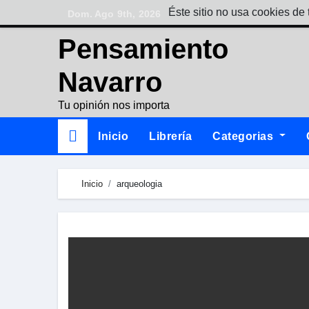
Skip
Éste sitio no usa cookies de 
Dom. Ago 9th, 2026
to
Pensamiento
content
Navarro
Tu opinión nos importa
Inicio
Librería
Categorias
Inicio
arqueologia