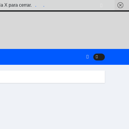
la X para cerrar.
.
.