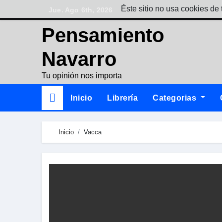
Skip
Éste sitio no usa cookies de 
Jue. Ago 6th, 2026
to
Pensamiento
content
Navarro
Tu opinión nos importa
Inicio
Librería
Categorias
Inicio
Vacca