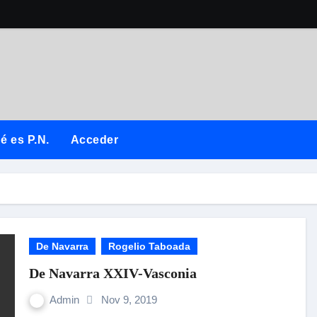
é es P.N.
Acceder
De Navarra
Rogelio Taboada
De Navarra XXIV-Vasconia
Admin
Nov 9, 2019