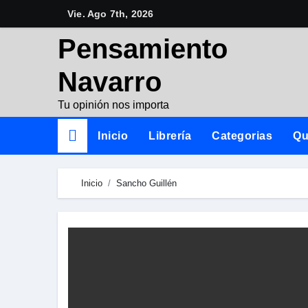
Skip
Vie. Ago 7th, 2026
to
Pensamiento
content
Navarro
Tu opinión nos importa
Inicio
Librería
Categorias
Qu
Inicio
Sancho Guillén