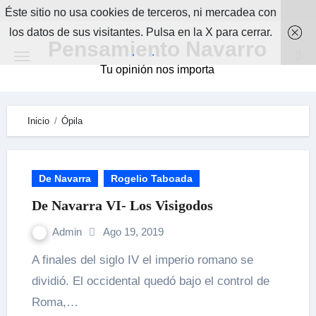
Skip
Éste sitio no usa cookies de terceros, ni mercadea con
to
los datos de sus visitantes. Pulsa en la X para cerrar.
Pensamiento Navarro
content
.
.
Tu opinión nos importa
Inicio
Ópila
De Navarra
Rogelio Taboada
De Navarra VI- Los Visigodos
Admin
Ago 19, 2019
A finales del siglo IV el imperio romano se
dividió. El occidental quedó bajo el control de
Roma,…