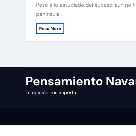
Pese a lo estudiado del suceso, aun no hay consenso sobre cómo fue su llegada a la
península.…
Read More
Pensamiento Nava
Tu opinión nos importa