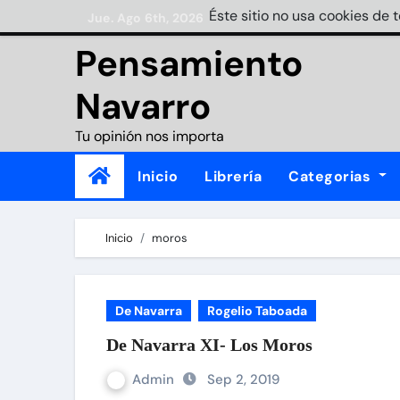
Skip
Éste sitio no usa cookies de 
Jue. Ago 6th, 2026
to
Pensamiento
content
Navarro
Tu opinión nos importa
Inicio
Librería
Categorias
Inicio
moros
De Navarra
Rogelio Taboada
De Navarra XI- Los Moros
Admin
Sep 2, 2019