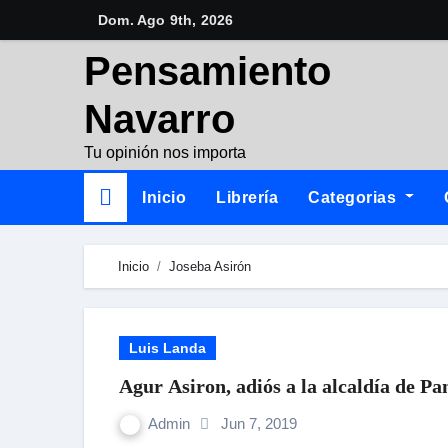
Skip
Dom. Ago 9th, 2026
to
Pensamiento
content
Navarro
Tu opinión nos importa
Inicio
Librería
Categorias
Inicio
Joseba Asirón
Luis Landa
Agur Asiron, adiós a la alcaldía de P
Admin
Jun 7, 2019