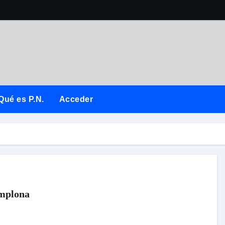
Qué es P.N.
Acceder
amplona