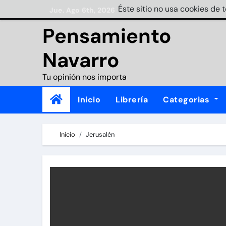
Skip
Éste sitio no usa cookies de 
Jue. Ago 6th, 2026
to
Pensamiento
content
Navarro
Tu opinión nos importa
Inicio
Librería
Categorias
Inicio
Jerusalén