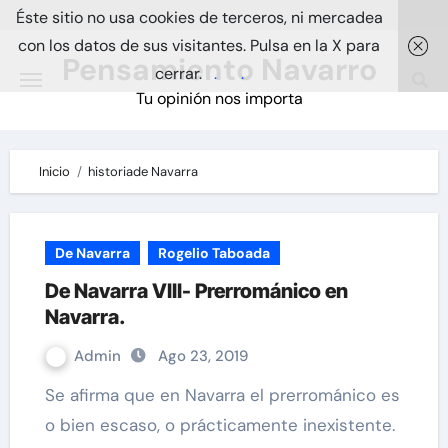
Skip
Éste sitio no usa cookies de terceros, ni mercadea
to
con los datos de sus visitantes. Pulsa en la X para
Pensamiento Navarro
content
cerrar.
.
.
Tu opinión nos importa
Inicio
historiade Navarra
De Navarra
Rogelio Taboada
De Navarra VIII- Prerrománico en
Navarra.
Admin
Ago 23, 2019
Se afirma que en Navarra el prerrománico es
o bien escaso, o prácticamente inexistente.