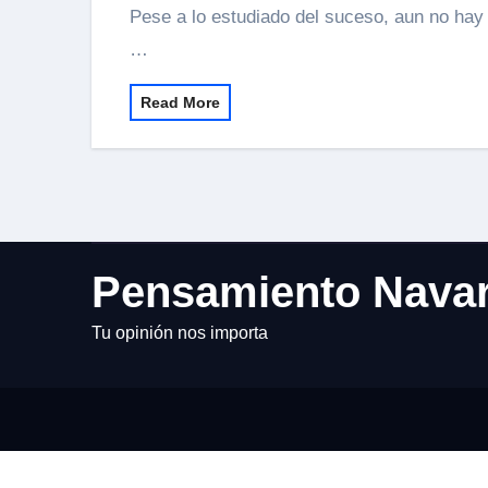
Pese a lo estudiado del suceso, aun no hay consenso sobre cómo fue su llegada a la península.
…
Read More
Pensamiento Nava
Tu opinión nos importa