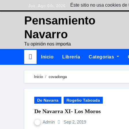
Skip
Éste sitio no usa cookies de 
Jue. Ago 6th, 2026
to
Pensamiento
content
Navarro
Tu opinión nos importa
Inicio
Librería
Categorias
Inicio
covadonga
De Navarra
Rogelio Taboada
De Navarra XI- Los Moros
Admin
Sep 2, 2019