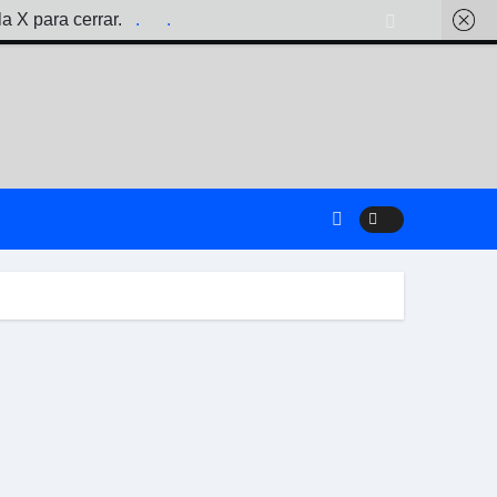
la X para cerrar.
.
.